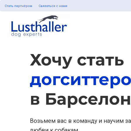
Стать партнёром
Связаться с нами
Хочу стать
догситтер
в Барсело
Возьмем вас в команду и научим з
любви к собакам