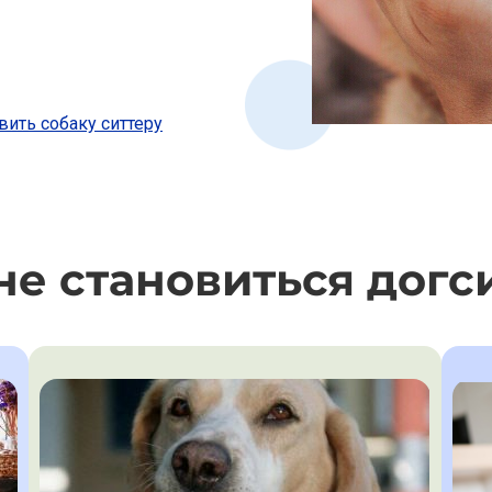
вить собаку ситтеру
не становиться догс