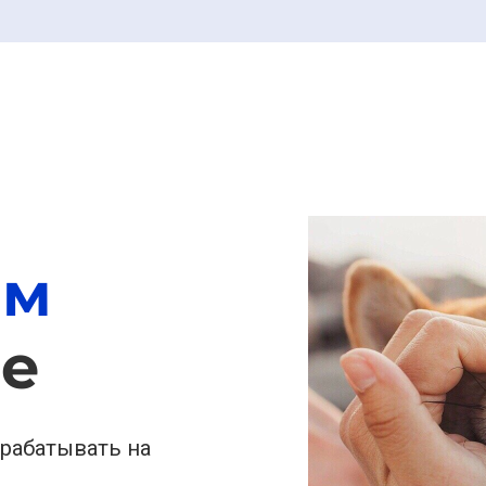
ом
не
арабатывать на