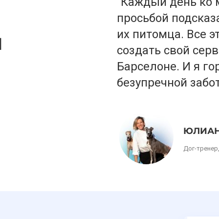
"Каждый день ко 
просьбой подсказ
их питомца. Все 
ы
создать свой серв
Барселоне. И я го
безупречной забот
ЮЛИАН
Дог-тренер