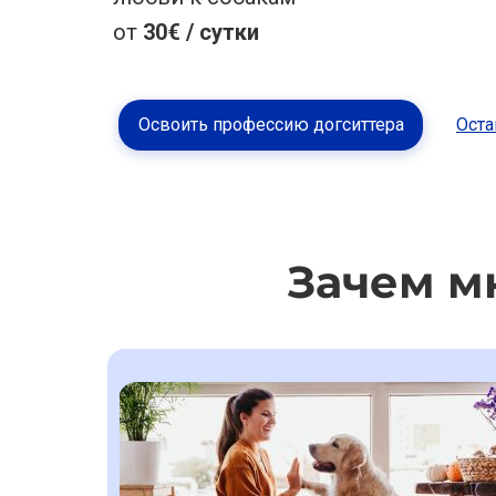
от
30
€
/ сутки
Освоить профессию догситтера
Оста
Зачем м